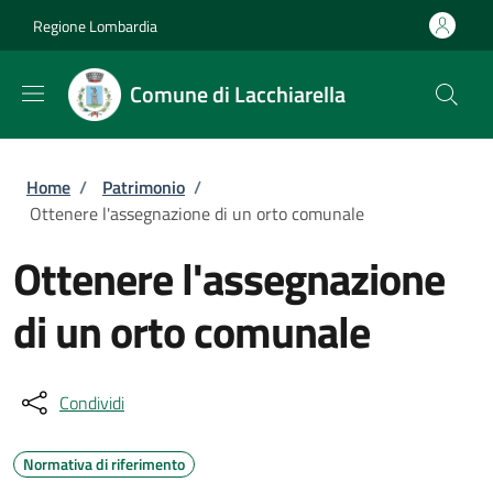
Salta al contenuto principale
Skip to footer content
Regione Lombardia
Comune di Lacchiarella
Briciole di pane
Home
/
Patrimonio
/
Ottenere l'assegnazione di un orto comunale
Ottenere l'assegnazione
di un orto comunale
Condividi
Normativa di riferimento