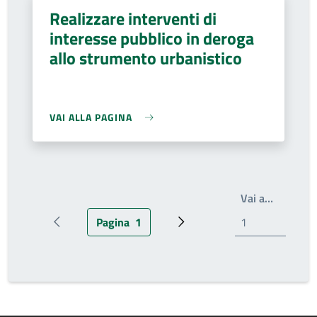
Realizzare interventi di
interesse pubblico in deroga
allo strumento urbanistico
VAI ALLA PAGINA
Write th
Vai a…
Pagina
1
Pagina precedente
Pagina attuale
Prossima pagina