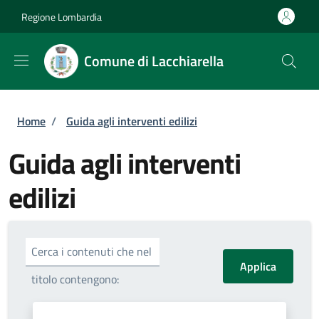
Salta al contenuto principale
Skip to footer content
Regione Lombardia
Comune di Lacchiarella
Briciole di pane
Home
/
Guida agli interventi edilizi
Guida agli interventi
edilizi
Cerca i contenuti che nel
titolo contengono: