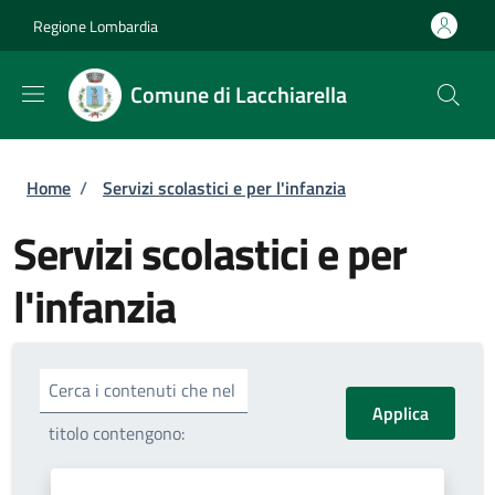
Salta al contenuto principale
Skip to footer content
Regione Lombardia
Comune di Lacchiarella
Briciole di pane
Home
/
Servizi scolastici e per l'infanzia
Servizi scolastici e per
l'infanzia
Cerca i contenuti che nel
titolo contengono: