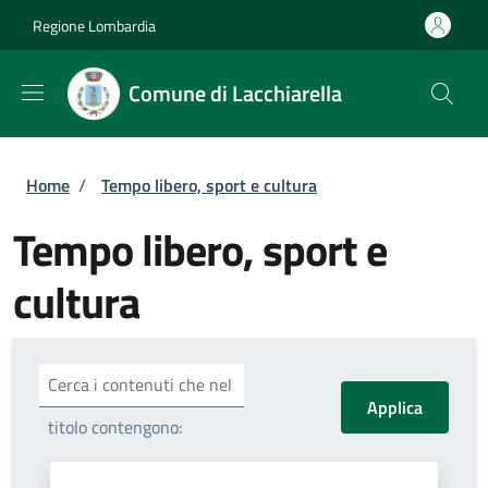
Salta al contenuto principale
Skip to footer content
Regione Lombardia
Comune di Lacchiarella
Briciole di pane
Home
/
Tempo libero, sport e cultura
Tempo libero, sport e
cultura
Cerca i contenuti che nel
titolo contengono: