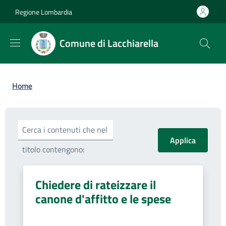
Salta al contenuto principale
Skip to footer content
Regione Lombardia
Comune di Lacchiarella
Briciole di pane
Home
Cerca i contenuti che nel
titolo contengono:
Chiedere di rateizzare il
canone d'affitto e le spese