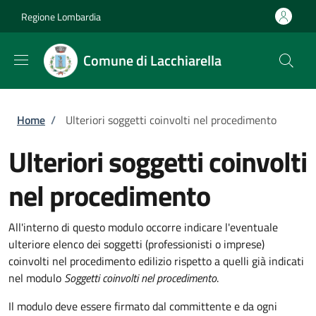
Salta al contenuto principale
Skip to footer content
Regione Lombardia
Comune di Lacchiarella
Briciole di pane
Home
/
Ulteriori soggetti coinvolti nel procedimento
Ulteriori soggetti coinvolti
nel procedimento
All'interno di questo modulo occorre indicare l'eventuale
ulteriore elenco dei soggetti (professionisti o imprese)
coinvolti nel procedimento edilizio rispetto a quelli già indicati
nel modulo
Soggetti coinvolti nel procedimento
.
Il modulo deve essere firmato dal committente e da ogni