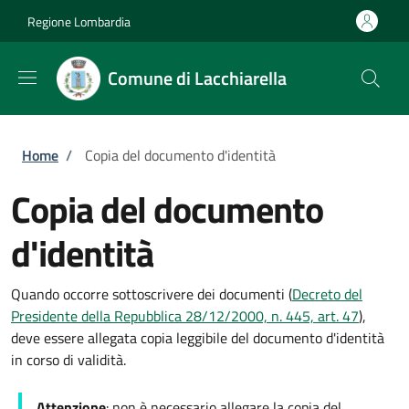
Salta al contenuto principale
Skip to footer content
Regione Lombardia
Comune di Lacchiarella
Briciole di pane
Home
/
Copia del documento d'identità
Copia del documento
d'identità
Quando occorre sottoscrivere dei documenti (
Decreto del
Presidente della Repubblica 28/12/2000, n. 445, art. 47
),
deve essere allegata copia leggibile del documento d'identità
in corso di validità.
Attenzione
: non è necessario allegare la copia del