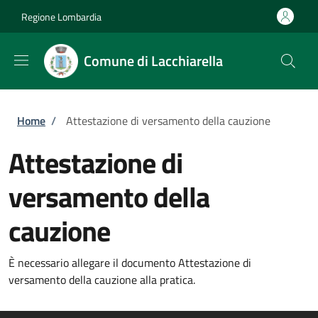
Salta al contenuto principale
Skip to footer content
Regione Lombardia
Comune di Lacchiarella
Briciole di pane
Home
/
Attestazione di versamento della cauzione
Attestazione di
versamento della
cauzione
È necessario allegare il documento Attestazione di
versamento della cauzione alla pratica.