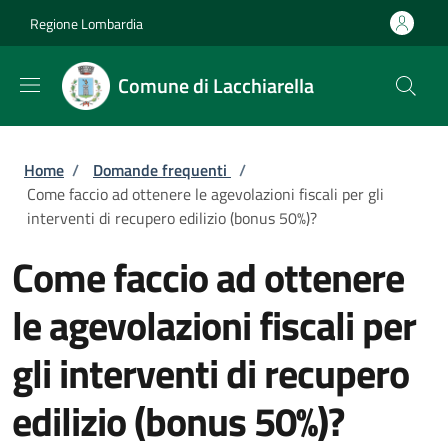
Salta al contenuto principale
Skip to footer content
Regione Lombardia
Comune di Lacchiarella
Briciole di pane
Home
/
Domande frequenti
/
Come faccio ad ottenere le agevolazioni fiscali per gli
interventi di recupero edilizio (bonus 50%)?
Come faccio ad ottenere
le agevolazioni fiscali per
gli interventi di recupero
edilizio (bonus 50%)?