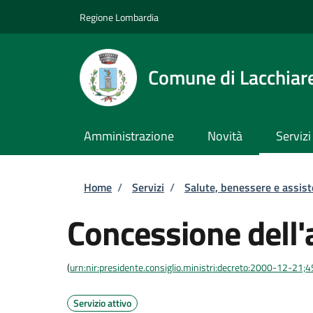
Salta al contenuto principale
Skip to footer content
Regione Lombardia
Comune di Lacchiare
Amministrazione
Novità
Servizi
Briciole di pane
Home
/
Servizi
/
Salute, benessere e assis
Concessione dell'
(
urn:nir:presidente.consiglio.ministri:decreto:2000-12-21;
Servizio attivo