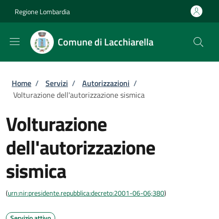
Salta al contenuto principale
Skip to footer content
Regione Lombardia
Comune di Lacchiarella
Briciole di pane
Home
/
Servizi
/
Autorizzazioni
/
Volturazione dell'autorizzazione sismica
Volturazione
dell'autorizzazione
sismica
(
urn:nir:presidente.repubblica:decreto:2001-06-06;380
)
Servizio attivo