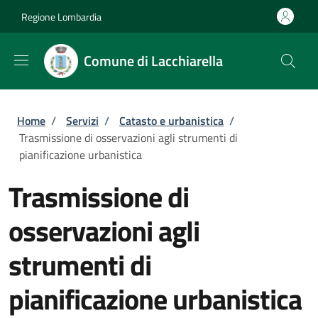
Salta al contenuto principale
Skip to footer content
Regione Lombardia
Comune di Lacchiarella
Briciole di pane
Home
/
Servizi
/
Catasto e urbanistica
/
Trasmissione di osservazioni agli strumenti di
pianificazione urbanistica
Trasmissione di
osservazioni agli
strumenti di
pianificazione urbanistica