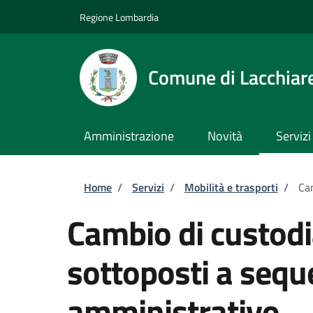
Salta al contenuto principale
Skip to footer content
Regione Lombardia
Comune di Lacchiare
Amministrazione
Novità
Servizi
Briciole di pane
Home
/
Servizi
/
Mobilità e trasporti
/
Cam
Cambio di custodia
sottoposti a sequ
amministrativo