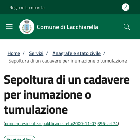
Salta al contenuto principale
Skip to footer content
Regione Lombardia
Comune di Lacchiarella
Briciole di pane
Home
/
Servizi
/
Anagrafe e stato civile
/
Sepoltura di un cadavere per inumazione o tumulazione
Sepoltura di un cadavere
per inumazione o
tumulazione
(
urn:nir:presidente.repubblica:decreto:2000-11-03;396~art74
)
Servizio attivo