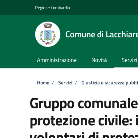
Salta al contenuto principale
Skip to footer content
Regione Lombardia
Comune di Lacchiare
Amministrazione
Novità
Servizi
Briciole di pane
Home
/
Servizi
/
Giustizia e sicurezza pubbl
Gruppo comunale d
protezione civile:
volontari di prote