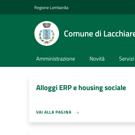
Salta al contenuto principale
Skip to footer content
Regione Lombardia
Comune di Lacchiare
Amministrazione
Novità
Servizi
Alloggi ERP e housing sociale
VAI ALLA PAGINA