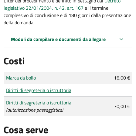
L'iter del procedimento è definito in dettaglio dal
Decreto
legislativo 22/01/2004, n. 42, art. 167
e il termine
complessivo di conclusione è di 180 giorni dalla presentazione
della domanda.
Moduli da compilare e documenti da allegare
Costi
Tipo di pagamento
Importo
Marca da bollo
16,00 €
Diritti di segreteria o istruttoria
Diritti di segreteria o istruttoria
70,00 €
(autorizzazione paesaggistica)
Cosa serve