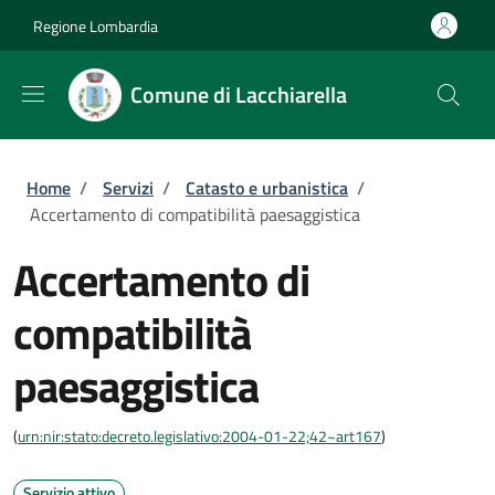
Salta al contenuto principale
Skip to footer content
Regione Lombardia
Comune di Lacchiarella
Briciole di pane
Home
/
Servizi
/
Catasto e urbanistica
/
Accertamento di compatibilità paesaggistica
Accertamento di
compatibilità
paesaggistica
(
urn:nir:stato:decreto.legislativo:2004-01-22;42~art167
)
Servizio attivo