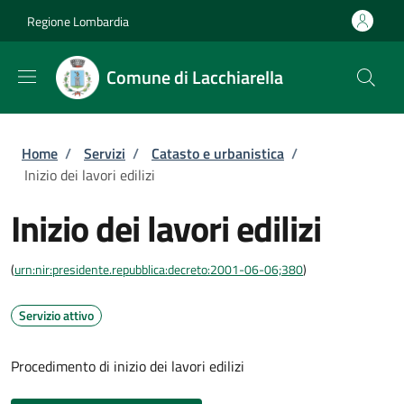
Salta al contenuto principale
Skip to footer content
Regione Lombardia
Comune di Lacchiarella
Briciole di pane
Home
/
Servizi
/
Catasto e urbanistica
/
Inizio dei lavori edilizi
Inizio dei lavori edilizi
(
urn:nir:presidente.repubblica:decreto:2001-06-06;380
)
Servizio attivo
Procedimento di inizio dei lavori edilizi