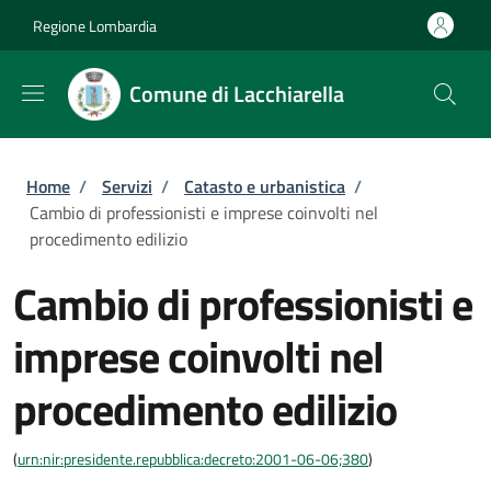
Salta al contenuto principale
Skip to footer content
Regione Lombardia
Comune di Lacchiarella
Briciole di pane
Home
/
Servizi
/
Catasto e urbanistica
/
Cambio di professionisti e imprese coinvolti nel
procedimento edilizio
Cambio di professionisti e
imprese coinvolti nel
procedimento edilizio
(
urn:nir:presidente.repubblica:decreto:2001-06-06;380
)